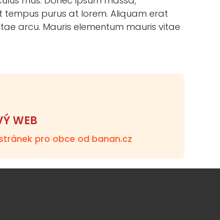
iculus mus. Donec ipsum massa,
s. Ut tempus purus at lorem. Aliquam erat
 vitae arcu. Mauris elementum mauris vitae
VÝ WEB
stránek pro obce od banan.cz