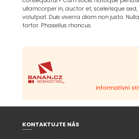
consequatur? Cum sociis natoque penatib
ullamcorper in, auctor et, scelerisque sed, 
volutpat. Duis viverra diam non justo. Nul
tortor. Phasellus rhoncus.
Informativní s
KONTAKTUJTE NÁS