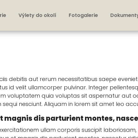
rie
Výlety do okolí
Fotogalerie
Dokument
s debitis aut rerum necessitatibus saepe eveniet 
 id velit ullamcorper pulvinar. Integer pellentesq
 voluptatem quia voluptas sit aspernatur aut odi
sequi nesciunt. Aliquam in lorem sit amet leo acc
t magnis dis parturient montes, nasce
ercitationem ullam corporis suscipit laboriosam, 