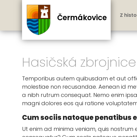
Z histo
Čermákovice
Hasičská zbrojnice
Temporibus autem quibusdam et aut officii
molestiae non recusandae. Aenean id metus
a nibh rutrum consequat. Nemo enim ipsam
magni dolores eos qui ratione voluptatem 
Cum sociis natoque penatibus e
Ut enim ad minima veniam, quis nostrum ex