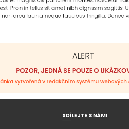
us et magnis dis parturient montes, nascetur rid
est. Proin in tellus sit amet nibh dignissim sagitti
la non arcu lacinia neque faucibus fringilla. Donec
.
ALERT
POZOR, JEDNÁ SE POUZE O UKÁZKO
tránka vytvořená v redakčním systému webových 
SDÍLEJTE S NÁMI